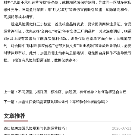
材料”“总部不承担运营亏损”等条款，或模糊区域保护范围，导致同一区域多家店
恶性竞争。三是盈利陷阱：用“月入10万”等虚假宣传吸引加盟，却隐瞒高租金、
高损耗等成本细节。
规避风险需做好三步核查：首先核查品牌资质，要求提供商标注册证、食品
经营许可证，优先选择“义兴张”“祥记”等有实体工厂的品牌；其次深度调研，联系
3家以上现有加盟商了解真实盈利情况，避免仅听总部单方面介绍；后规范签
约，对合同中“原材料供应价格”“总部支持义务”“退出机制”等条款逐条确认，必要
时请律师审核。此外，加盟后需主动参与总部培训，避免因自身操作不当导致亏
损。（投资有风险加盟需谨慎，数据仅供参考）
上一篇：
不同店型（档口店、标准店、旗舰店）有何差异？如何选择适合自己的？
下一篇：
加盟道口烧鸡需要满足哪些条件？零经验创业者能做吗？
文章推荐
道口烧鸡加盟风险规避与长期经营技巧！
2026-07-21