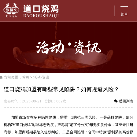
菜单
网站·首页
菜单
品牌·文化
历史·传承
产品·介绍

当前位置：
首页
>
活动·资讯
探访·分店
道口烧鸡加盟有哪些常见陷阱？如何规避风险？
洽谈·合作
发布时间：2025-09-21 浏览：662次
返回列表
活动·资讯
加盟市场存在多种隐性陷阱，需重 点防范三类风险。一是品牌陷阱：部分
机构蹭“道口烧鸡”地理标志热度，声称是“老字号分支”却无实质传承，甚至未注册
联系·服务
商标，加盟商后期易陷入侵权纠纷。二是合同陷阱：合同中暗藏“强制采购高价原