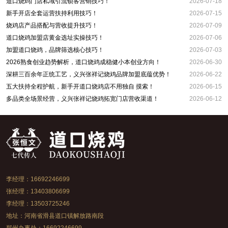
道口烧鸡门店私域引流锁客营销技巧！
2026-07-18
新手开店全套运营扶持利用技巧！
2026-07-15
烧鸡店产品搭配与营收提升技巧！
2026-07-09
道口烧鸡加盟店黄金选址实操技巧！
2026-07-06
加盟道口烧鸡，品牌筛选核心技巧！
2026-07-03
2026熟食创业趋势解析，道口烧鸡成稳健小本创业方向！
2026-06-30
深耕三百余年正统工艺，义兴张祥记烧鸡品牌加盟底蕴优势！
2026-06-22
五大扶持全程护航，新手开道口烧鸡店不用独自 摸索！
2026-06-15
多品类全场景经营，义兴张祥记烧鸡拓宽门店营收渠道！
2026-06-12
李经理：16692246699
张经理：13403806699
李经理：13503725246
地址：河南省滑县道口镇解放路南段