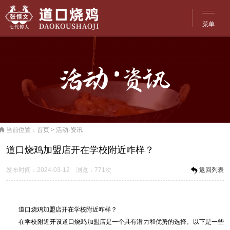
菜单
网站·首页
菜单
品牌·文化
历史·传承
产品·介绍

当前位置：
首页
>
活动·资讯
探访·分店
道口烧鸡加盟店开在学校附近咋样？
洽谈·合作
发布时间：2024-03-12 浏览：771次
返回列表
活动·资讯
道口烧鸡加盟店开在学校附近咋样？
联系·服务
在学校附近开设道口烧鸡加盟店是一个具有潜力和优势的选择。以下是一些