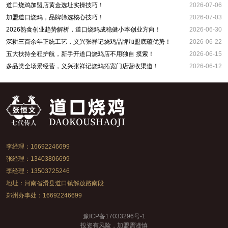
道口烧鸡加盟店黄金选址实操技巧！
2026-07-06
加盟道口烧鸡，品牌筛选核心技巧！
2026-07-03
2026熟食创业趋势解析，道口烧鸡成稳健小本创业方向！
2026-06-30
深耕三百余年正统工艺，义兴张祥记烧鸡品牌加盟底蕴优势！
2026-06-22
五大扶持全程护航，新手开道口烧鸡店不用独自 摸索！
2026-06-15
多品类全场景经营，义兴张祥记烧鸡拓宽门店营收渠道！
2026-06-12
李经理：16692246699
张经理：13403806699
李经理：13503725246
地址：河南省滑县道口镇解放路南段
郑州办事处：16692246699
豫ICP备17033296号-1
投资有风险，加盟需谨慎