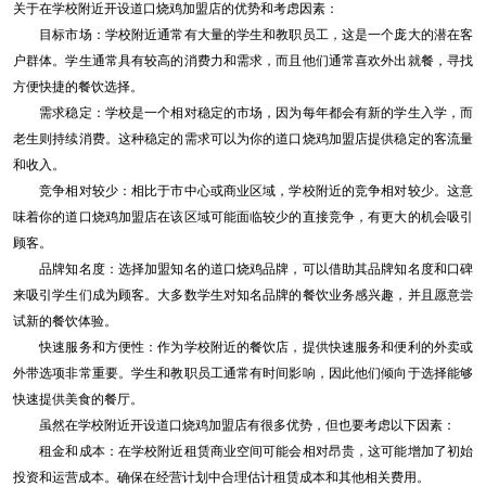
关于在学校附近开设道口烧鸡加盟店的优势和考虑因素：
目标市场：学校附近通常有大量的学生和教职员工，这是一个庞大的潜在客
户群体。学生通常具有较高的消费力和需求，而且他们通常喜欢外出就餐，寻找
方便快捷的餐饮选择。
需求稳定：学校是一个相对稳定的市场，因为每年都会有新的学生入学，而
老生则持续消费。这种稳定的需求可以为你的道口烧鸡加盟店提供稳定的客流量
和收入。
竞争相对较少：相比于市中心或商业区域，学校附近的竞争相对较少。这意
味着你的道口烧鸡加盟店在该区域可能面临较少的直接竞争，有更大的机会吸引
顾客。
品牌知名度：选择加盟知名的道口烧鸡品牌，可以借助其品牌知名度和口碑
来吸引学生们成为顾客。大多数学生对知名品牌的餐饮业务感兴趣，并且愿意尝
试新的餐饮体验。
快速服务和方便性：作为学校附近的餐饮店，提供快速服务和便利的外卖或
外带选项非常重要。学生和教职员工通常有时间影响，因此他们倾向于选择能够
快速提供美食的餐厅。
虽然在学校附近开设道口烧鸡加盟店有很多优势，但也要考虑以下因素：
租金和成本：在学校附近租赁商业空间可能会相对昂贵，这可能增加了初始
投资和运营成本。确保在经营计划中合理估计租赁成本和其他相关费用。